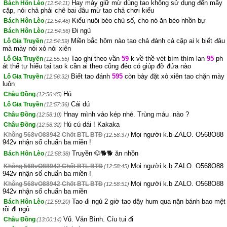
Hay mày giữ mừ dùng tao không sử dụng đến mấy
Bách Hôn Lèo
(12:54:11)
cặp, nói chả phải chê bai đâu mừ tao chả chơi kiểu
Kiểu nuôi béo chủ số, cho nó ăn béo nhồn bự
Bách Hôn Lèo
(12:54:48)
Đi ngủ
Bách Hôn Lèo
(12:54:56)
Miền bắc hôm nào tao chả đánh cả cặp ai k biết đâu
Lô Gia Truyền
(12:54:59)
mà mày nói xỏ nói xiên
Tao ghi theo vần
59
k về thề vét bím thím lan
95
ph
Lô Gia Truyền
(12:55:55)
át thế tự hiểu tại tao k cần ai theo cũng đéo có giúp đỡ đứa nào
Biết tao đánh
595
còn bày đặt xỏ xiên tao chặn mày
Lô Gia Truyền
(12:56:32)
luôn
Hú
Châu Đồng
(12:56:45)
Cái dú
Lô Gia Truyền
(12:57:36)
Hnay mình vào kép nhé. Trùng máu nào ?
Châu Đồng
(12:58:10)
Hú cú dái ! Kakaka
Châu Đồng
(12:58:32)
Mọi người k.b ZALO. O568O88
Không 568vO88942 Chốt BTL BTĐ
(12:58:37)
942v nhận số chuẩn ba miền !
Truyền 🐶🐕🐕 ăn nhồn
Bách Hôn Lèo
(12:58:38)
Mọi người k.b ZALO. O568O88
Không 568vO88942 Chốt BTL BTĐ
(12:58:45)
942v nhận số chuẩn ba miền !
Mọi người k.b ZALO. O568O88
Không 568vO88942 Chốt BTL BTĐ
(12:58:51)
942v nhận số chuẩn ba miền
Tao đi ngủ 2 giờ tao dậy hum qua nặn bánh bao mệt
Bách Hôn Lèo
(12:59:20)
rồi đi ngủ
Vũ. Văn Bình. Cíu tui đi
Châu Đồng
(13:00:14)