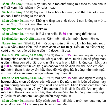
Mày định né là tao chốt trúng mừ theo thì tao phải n
Bách Hôn Lèo
(15:03:32)
ghĩ đã xem nhân phẩm mày ra làm sao
Người tốt tao chốt cho trúng, chó thì chốt xịt chọn c
Bách Hôn Lèo
(15:04:32)
on nào 1 tuần không ra tao chốt
Không những tao chốt được 1 con không ra mừ ta
Bách Gành Hào
(15:07:04)
o chốt được 3 con không thể nào ra
Kakaka
Nguyentuananh
(15:07:15)
Ít là 3 con nhiều là
80
con không thể nào ra
Bách Gành Hào
(15:07:36)
Câm mồm đi bách mồm hơm mồn loz
Bỏ đi mà làm người :))))
(15:08:48)
Hôm rồi có ghi xiên chỗ mới, khi hỏi bảo nếu rót c
Nguyentuananh
(15:09:11)
ả 3 đài vẫn được xiền, thế là ham đánh và rớt thiệt. Đến khi hỏi tiền thì họ
cười cho, học bảo có trúng đâu mà được hài quá.
Với hơn
15
năm kinh nghiệm cùng p
Thánh Số O9 hai bảy.51.O.866
(15:09:17)
hương pháp chọn số được đúc kết qua nhiều năm, mình luôn cố gắng man
g đến những con số chất lượng nhất cho anh em. Mình không cam kết thắn
g
100
%, nhưng tự tin với tỷ lệ ăn cao và tính ổn định lâu dài. Anh em cần
một kênh tham khảo uy tín, hãy theo dõi và đồng hành cùng mình mỗi ngà
y. Chúc tất cả anh em luôn gặp nhiều may mắn! 🍀
Với hơn
15
năm kinh nghiệm cùng p
Thánh Số O9 hai bảy.51.O.866
(15:09:26)
hương pháp chọn số được đúc kết qua nhiều năm, mình luôn cố gắng man
g đến những con số chất lượng nhất cho anh em. Mình không cam kết thắn
g
100
%, nhưng tự tin với tỷ lệ ăn cao và tính ổn định lâu dài. Anh em cần
một kênh tham khảo uy tín, hãy theo dõi và đồng hành cùng mình mỗi ngà
y. Chúc tất cả anh em luôn gặp nhiều may mắn! 🍀
Mày oánh con
11
mãi chả ra nhờ hum qua mày bả
Bách Gành Hào
(15:09:50)
o tao đừng vào
11
cho mày oánh tao có vào đâu