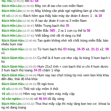
Mn
67
68
Hạ Thu
(11:55:21)
Mày xin đi tao cho con miền Nam
Bách Hôn Lèo
(11:59:00)
Mày không cần phải ngó nghiêng làm gì cho mệt
Bách Hôn Lèo
(11:59:38)
Bách hôm qua thấy bảo mày dự đoán 4 được 1 . là
18
Về số
(12:26:41)
À tao dự đoán 4 con ra 3 miền Nam
Bách Hôn Lèo
(12:36:36)
Miền Trung bạch thủ
35
Bách Hôn Lèo
(12:36:47)
Miền Bắc
585
, 2 ra 1 con cụ thể là
58
Bách Hôn Lèo
(12:37:10)
Viết bằng chữ rất rõ ràng cụ thể
Bách Hôn Lèo
(12:37:42)
Tao quên không nhớ nổi chốt trùng miền Bắc bảo
Bách Gành Hào
(12:40:46)
nhiêu hum roài
Từ hum bạch thủ
03
trúng,
34
-
35
xịt,
21
-
11
x2,
58
Bách Gành Hào
(12:41:32)
x1
Cụ thể là 4 hum coi như vậy là trúng 3 hum bạch t
Bách Gành Hào
(12:41:57)
hủ
Hum 21x2 tính = con bạch thủ vị chi 4 hum được
Bách Gành Hào
(12:43:05)
3 hum bạch thủ toang
34
-
35
chậm 1 nhịp
Hum nay tao chợt trúng típ mừ xem bọn khà khịa
Bách Gành Hào
(12:44:04)
đến đâu, thái độ khà khịa
Đi ngủ trưa
Bách Gành Hào
(12:44:15)
Thôi nói vậy mõm ít thôi
Về số
(12:50:37)
Hôm nay tao kỷ niệm mày mấy cặp
Về số
(12:51:23)
stl
46
.
64
tối lấy xèng
hộ văn nghèo
(12:52:08)
Thui thui mấy cặp thì mày tặng bọn teo cơ, khoai la
Bách Hôn Lèo
(12:53:22)
ng nó đang toang