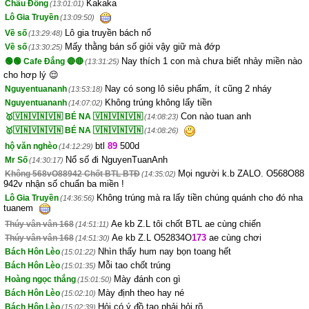
Kakaka
Châu Đồng
(13:01:01)
Lô Gia Truyền
(13:09:50)
Lô gia truyền bách nổ
Về số
(13:29:48)
Mấy thằng bán số giỏi vậy giữ mà đớp
Về số
(13:30:25)
Nay thích 1 con mà chưa biết nhảy miền nào
🟢🟢 Cafe Đắng 🔴🔴
(13:31:25)
cho hơp lý 😌
Nay có song lô siêu phẩm, ít cũng 2 nháy
Nguyentuananh
(13:53:18)
Không trúng không lấy tiền
Nguyentuananh
(14:07:02)
Con nào tuan anh
🥇🇻🇳🇻🇳🇻🇳 BÉ NA 🇻🇳🇻🇳🇻🇳
(14:08:23)
🥇🇻🇳🇻🇳🇻🇳 BÉ NA 🇻🇳🇻🇳🇻🇳
(14:08:26)
btl
89
500d
hộ văn nghèo
(14:12:29)
Nổ số đi NguyenTuanAnh
Mr Số
(14:30:17)
Mọi người k.b ZALO. O568O88
Không 568vO88942 Chốt BTL BTĐ
(14:35:02)
942v nhận số chuẩn ba miền !
Không trúng mà ra lấy tiền chúng quánh cho đó nha
Lô Gia Truyền
(14:36:56)
tuanem
Ae kb Z.L tôi chốt BTL ae cùng chiến
Thúy vân vân 168
(14:51:11)
Ae kb Z.L O52834O
173
ae cùng chơi
Thúy vân vân 168
(14:51:30)
Nhìn thấy hum nay bọn toang hết
Bách Hôn Lèo
(15:01:22)
Mỗi tao chốt trúng
Bách Hôn Lèo
(15:01:35)
Mày đánh con gì
Hoàng ngọc thắng
(15:01:50)
Mày định theo hay né
Bách Hôn Lèo
(15:02:10)
Hỏi có ý đồ tao phải hỏi rõ
Bách Hôn Lèo
(15:02:39)