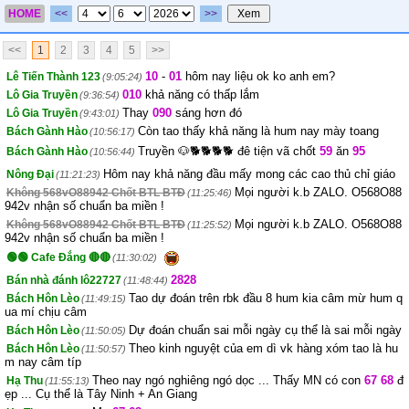
HOME
<<
>>
<<
1
2
3
4
5
>>
10
-
01
hôm nay liệu ok ko anh em?
Lê Tiến Thành 123
(9:05:24)
010
khả năng có thấp lắm
Lô Gia Truyền
(9:36:54)
Thay
090
sáng hơn đó
Lô Gia Truyền
(9:43:01)
Còn tao thấy khả năng là hum nay mày toang
Bách Gành Hào
(10:56:17)
Truyền 🐶🐕🐕🐕🐕 đê tiện vã chốt
59
ăn
95
Bách Gành Hào
(10:56:44)
Hôm nay khả năng đầu mấy mong các cao thủ chỉ giáo
Nông Đại
(11:21:23)
Mọi người k.b ZALO. O568O88
Không 568vO88942 Chốt BTL BTĐ
(11:25:46)
942v nhận số chuẩn ba miền !
Mọi người k.b ZALO. O568O88
Không 568vO88942 Chốt BTL BTĐ
(11:25:52)
942v nhận số chuẩn ba miền !
🟢🟢 Cafe Đắng 🔴🔴
(11:30:02)
2828
Bán nhà đánh lô22727
(11:48:44)
Tao dự đoán trên rbk đầu 8 hum kia câm mừ hum q
Bách Hôn Lèo
(11:49:15)
ua mí chịu câm
Dự đoán chuẩn sai mỗi ngày cụ thể là sai mỗi ngày
Bách Hôn Lèo
(11:50:05)
Theo kinh nguyệt của em dì vk hàng xóm tao là hu
Bách Hôn Lèo
(11:50:57)
m nay câm típ
Theo nay ngó nghiêng ngó dọc ... Thấy MN có con
67
68
đ
Hạ Thu
(11:55:13)
ẹp ... Cụ thể là Tây Ninh + An Giang