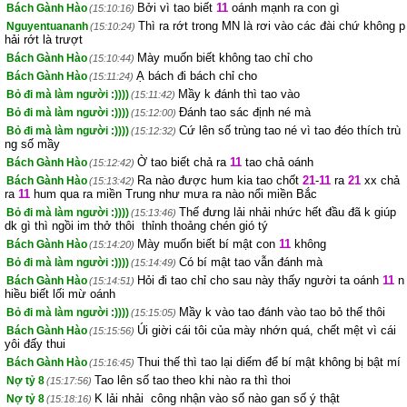
Bởi vì tao biết
11
oánh mạnh ra con gì
Bách Gành Hào
(15:10:16)
Thì ra rớt trong MN là rơi vào các đài chứ không p
Nguyentuananh
(15:10:24)
hải rớt là trượt
Mày muốn biết không tao chỉ cho
Bách Gành Hào
(15:10:44)
Ạ bách đi bách chỉ cho
Bách Gành Hào
(15:11:24)
Mầy k đánh thì tao vào
Bỏ đi mà làm người :))))
(15:11:42)
Đánh tao sác định né mà
Bỏ đi mà làm người :))))
(15:12:00)
Cứ lên số trùng tao né vì tao đéo thích trù
Bỏ đi mà làm người :))))
(15:12:32)
ng số mầy
Ờ tao biết chả ra
11
tao chả oánh
Bách Gành Hào
(15:12:42)
Ra nào được hum kia tao chốt
21
-
11
ra
21
xx chả
Bách Gành Hào
(15:13:42)
ra
11
hum qua ra miền Trung như mưa ra nào nổi miền Bắc
Thế đưng lải nhải nhức hết đầu đã k giúp
Bỏ đi mà làm người :))))
(15:13:46)
dk gì thì ngồi im thở thôi thỉnh thoảng chén gió tý
Mày muốn biết bí mật con
11
không
Bách Gành Hào
(15:14:20)
Có bí mật tao vẫn đánh mà
Bỏ đi mà làm người :))))
(15:14:49)
Hỏi đi tao chỉ cho sau này thấy người ta oánh
11
n
Bách Gành Hào
(15:14:51)
hiều biết lối mừ oánh
Mầy k vào tao đánh vào tao bỏ thế thôi
Bỏ đi mà làm người :))))
(15:15:05)
Úi giời cái tôi của mày nhớn quá, chết mệt vì cái
Bách Gành Hào
(15:15:56)
yôi đấy thui
Thui thế thì tao lại diếm để bí mật không bị bật mí
Bách Gành Hào
(15:16:45)
Tao lên số tao theo khi nào ra thì thoi
Nợ tỷ 8
(15:17:56)
K lải nhải công nhận vào số nào gan số ý thật
Nợ tỷ 8
(15:18:16)