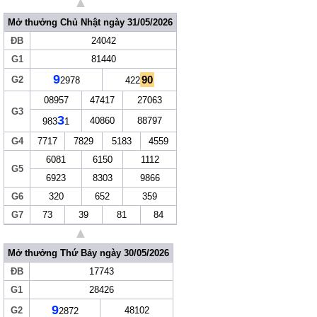
▲
Mở thưởng Chủ Nhật ngày 31/05/2026
ĐB
24042
G1
81440
9
90
G2
2978
422
08957
47417
27063
G3
3
40860
88797
983
1
G4
7717
7829
5183
4559
6081
6150
1112
G5
6923
8303
9866
G6
320
652
359
G7
73
39
81
84
▲
Mở thưởng Thứ Bảy ngày 30/05/2026
ĐB
17743
G1
28426
9
G2
48102
2872