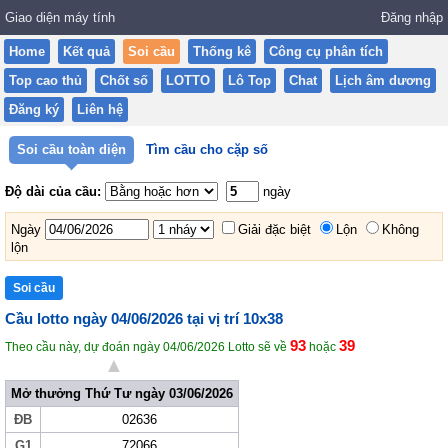
Giao diện máy tính
Đăng nhập
Home
Kết quả
Soi cầu
Thống kê
Công cụ phân tích
Top cao thủ
Chốt số
LOTTO
Lô Top
Chat
Lịch âm dương
Đăng ký
Liên hệ
Soi cầu toàn diện
Tìm cầu cho cặp số
Độ dài của cầu:
ngày
Ngày
Giải đặc biệt
Lộn
Không
lộn
Cầu lotto ngày 04/06/2026 tại vị trí 10x38
93
39
Theo cầu này, dự đoán ngày 04/06/2026 Lotto sẽ về
hoặc
▲
Mở thưởng Thứ Tư ngày 03/06/2026
ĐB
02636
G1
72066