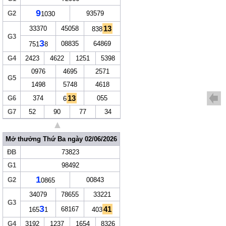
9
G2
93579
1030
13
33370
45058
838
G3
3
08835
64869
751
8
G4
2423
4622
1251
5398
0976
4695
2571
G5
1498
5748
4618
13
G6
374
055
6
G7
52
90
77
34
▲
Mở thưởng Thứ Ba ngày 02/06/2026
ĐB
73823
G1
98492
1
G2
00843
0865
34079
78655
33221
G3
3
41
68167
165
1
403
G4
3192
1237
1654
8326