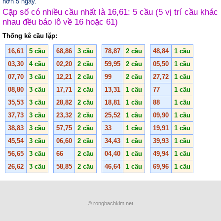
hơn 5 ngày.
Cặp số có nhiều cầu nhất là 16,61: 5 cầu (5 vị trí cầu khác
nhau đều báo lô về 16 hoặc 61)
Thống kê cầu lặp:
16,61
5 cầu
68,86
3 cầu
78,87
2 cầu
48,84
1 cầu
03,30
4 cầu
02,20
2 cầu
59,95
2 cầu
05,50
1 cầu
07,70
3 cầu
12,21
2 cầu
99
2 cầu
27,72
1 cầu
08,80
3 cầu
17,71
2 cầu
13,31
1 cầu
77
1 cầu
35,53
3 cầu
28,82
2 cầu
18,81
1 cầu
88
1 cầu
37,73
3 cầu
23,32
2 cầu
25,52
1 cầu
09,90
1 cầu
38,83
3 cầu
57,75
2 cầu
33
1 cầu
19,91
1 cầu
45,54
3 cầu
06,60
2 cầu
34,43
1 cầu
39,93
1 cầu
56,65
3 cầu
66
2 cầu
04,40
1 cầu
49,94
1 cầu
26,62
3 cầu
58,85
2 cầu
46,64
1 cầu
69,96
1 cầu
© rongbachkim.net