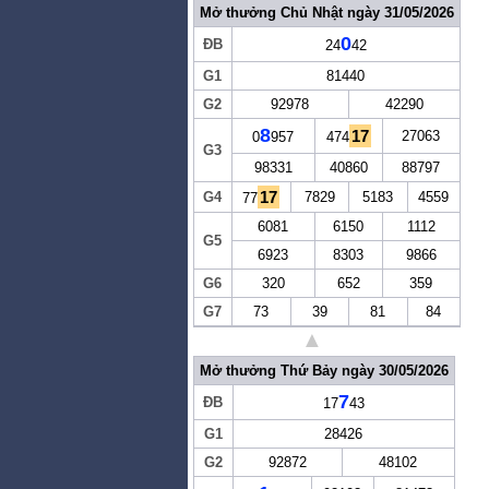
Mở thưởng Chủ Nhật ngày 31/05/2026
0
ĐB
24
42
G1
81440
G2
92978
42290
8
17
27063
0
957
474
G3
98331
40860
88797
17
G4
7829
5183
4559
77
6081
6150
1112
G5
6923
8303
9866
G6
320
652
359
G7
73
39
81
84
▲
Mở thưởng Thứ Bảy ngày 30/05/2026
7
ĐB
17
43
G1
28426
G2
92872
48102