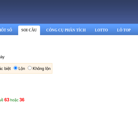
ỐT SỐ
SOI CẦU
CÔNG CỤ PHÂN TÍCH
LOTTO
LÔ TOP
ày
ặc biệt
Lộn
Không lộn
63
36
 về
hoặc