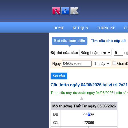
HOME
KẾT QUẢ
THỐNG KÊ
CH
Soi cầu toàn diện
Tìm cầu cho cặp số
Độ dài của cầu:
ng
Ngày
Giải đ
Cầu lotto ngày 04/06/2026 tại vị trí 2x21
Theo cầu này, dự đoán ngày 04/06/2026 Lotto sẽ
▲
Mở thưởng Thứ Tư ngày 03/06/2026
6
ĐB
02
36
G1
72066