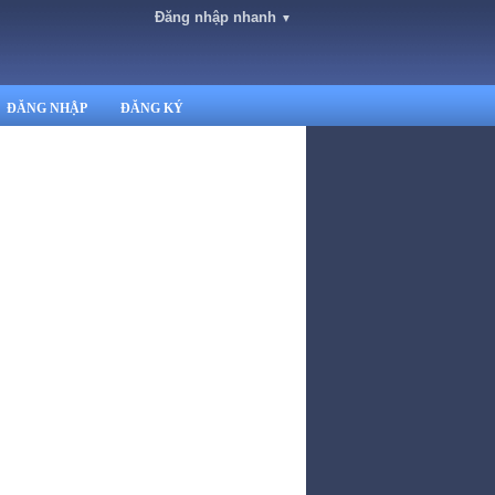
Đăng nhập nhanh
▼
ĐĂNG NHẬP
ĐĂNG KÝ