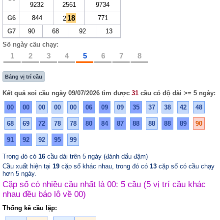
9232
2561
9734
18
G6
844
771
2
G7
90
68
92
13
Số ngày cầu chạy:
1
2
3
4
5
6
7
8
Bảng vị trí cầu
Kết quả soi cầu ngày 09/07/2026 tìm được
31
cầu có độ dài >= 5 ngày:
00
00
00
00
00
06
09
09
35
37
38
42
48
68
69
72
78
78
80
84
87
88
88
88
89
90
91
92
92
95
99
Trong đó có
16
cầu dài trên 5 ngày (đánh dấu đậm)
Cầu xuất hiện tại
19
cặp số khác nhau, trong đó có
13
cặp số có cầu chạy
hơn 5 ngày.
Cặp số có nhiều cầu nhất là 00: 5 cầu (5 vị trí cầu khác
nhau đều báo lô về 00)
Thống kê cầu lặp: