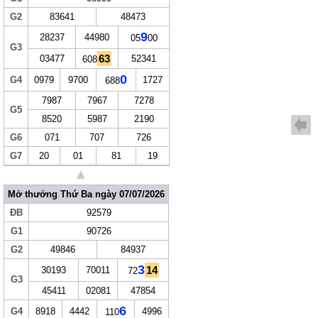
G2
83641
48473
9
28237
44980
05
00
G3
63
03477
52341
608
0
G4
0979
9700
1727
688
7987
7967
7278
G5
8520
5987
2190
G6
071
707
726
G7
20
01
81
19
▲
Mở thưởng Thứ Ba ngày 07/07/2026
ĐB
92579
G1
90726
G2
49846
84937
3
14
30193
70011
72
G3
45411
02081
47854
6
G4
8918
4442
4996
110