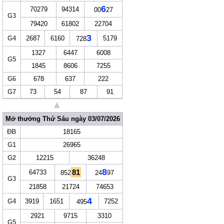
6
70279
94314
00
27
G3
79420
61802
22704
3
G4
2687
6160
5179
728
1327
6447
6008
G5
1845
8606
7255
G6
678
637
222
G7
73
54
87
91
▲
Mở thưởng Thứ Sáu ngày 03/07/2026
ĐB
18165
G1
26965
G2
12215
36248
8
81
64733
852
24
97
G3
21858
21724
74653
4
G4
3919
1651
7252
495
2921
9715
3310
G5