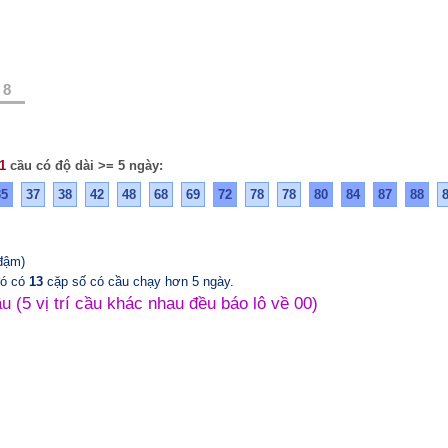
8
1
cầu có độ dài >= 5 ngày:
35
37
38
42
48
68
69
72
78
78
80
84
87
88
đậm)
đó có
13
cặp số có cầu chạy hơn 5 ngày.
u (5 vị trí cầu khác nhau đều báo lô về 00)