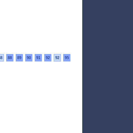
88
88
89
90
91
92
92
95