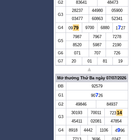
G2
83641
48473
28237
44980
05900
G3
03477
60863
52341
7
79
G4
9700
6880
09
1
27
7987
7967
7278
G5
8520
5987
2190
G6
071
707
726
G7
20
01
81
19
▲
Mở thưởng Thứ Ba ngày 07/07/2026
ĐB
92579
7
G1
90
26
G2
49846
84937
14
30193
70011
723
G3
45411
02081
47854
9
G4
8918
4442
1106
4
96
7713
3696
0247