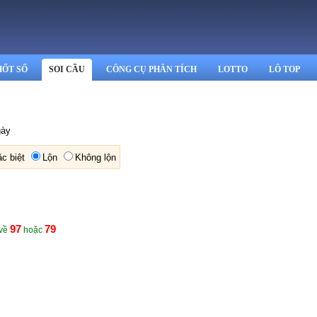
ỐT SỐ
SOI CẦU
CÔNG CỤ PHÂN TÍCH
LOTTO
LÔ TOP
ày
ặc biệt
Lộn
Không lộn
97
79
 về
hoặc