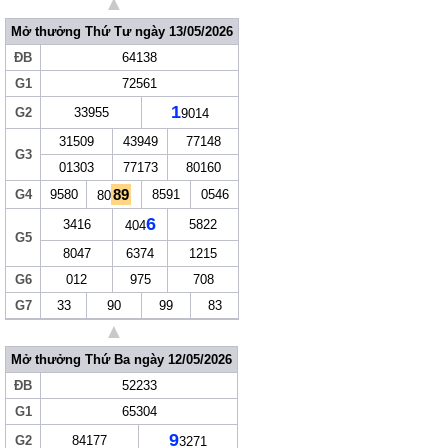
▲
Mở thưởng Thứ Tư ngày 13/05/2026
ĐB
64138
G1
72561
1
G2
33955
9014
31509
43949
77148
G3
01303
77173
80160
89
G4
9580
8591
0546
80
6
3416
5822
404
G5
8047
6374
1215
G6
012
975
708
G7
33
90
99
83
▲
Mở thưởng Thứ Ba ngày 12/05/2026
ĐB
52233
G1
65304
9
G2
84177
3271