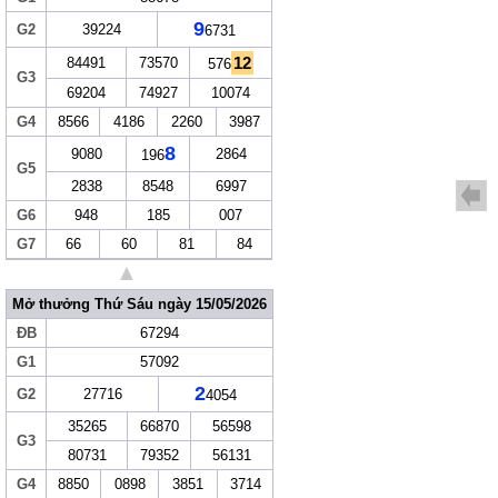
9
G2
39224
6731
12
84491
73570
576
G3
69204
74927
10074
G4
8566
4186
2260
3987
8
9080
2864
196
G5
2838
8548
6997
G6
948
185
007
G7
66
60
81
84
▲
Mở thưởng Thứ Sáu ngày 15/05/2026
ĐB
67294
G1
57092
2
G2
27716
4054
35265
66870
56598
G3
80731
79352
56131
G4
8850
0898
3851
3714