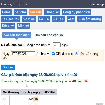
Giao diện máy tính
Đăng nhập
Home
Kết quả
Soi cầu
Thống kê
Công cụ phân tích
Top cao thủ
Chốt số
LOTTO
Lô Top
Chat
Lịch âm dương
Đăng ký
Liên hệ
Soi cầu toàn diện
Tìm cầu cho cặp số
Độ dài của cầu:
ngày
Ngày
Giải đặc biệt
Lộn
Không
lộn
Cầu giải Đặc biệt ngày 17/05/2026 tại vị trí 4x29
40
04
Theo cầu này, dự đoán ngày 17/05/2026 Đặc biệt sẽ về
hoặc
▲
Mở thưởng Thứ Bảy ngày 16/05/2026
4
0
ĐB
194