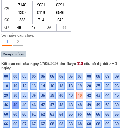
7140
9621
0291
G5
1307
0119
6546
G6
388
714
542
G7
49
47
09
33
Số ngày cầu chạy:
1
2
Bảng vị trí cầu
Kết quả soi cầu ngày 17/05/2026 tìm được
110
cầu có độ dài >= 1
ngày:
00
00
05
05
06
06
06
06
07
08
08
09
09
10
10
12
13
14
16
18
18
19
20
25
26
26
29
30
35
36
36
39
40
40
40
42
43
44
45
46
46
46
46
47
47
48
48
48
49
49
58
60
60
60
60
61
62
63
64
65
65
66
66
66
66
66
66
67
67
67
68
68
68
68
68
68
69
69