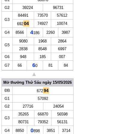
G2
39224
96731
84491
73570
57612
G3
04
74927
10074
692
4
G4
8566
2260
3987
186
9080
1968
2864
G5
2838
8548
6997
G6
948
185
007
6
G7
66
81
84
0
▲
Mở thưởng Thứ Sáu ngày 15/05/2026
94
ĐB
672
G1
57092
G2
27716
24054
35265
66870
56598
G3
80731
79352
56131
0
G4
8850
3851
3714
898