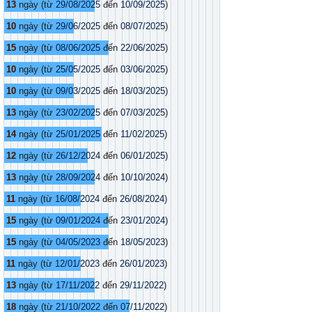
13
ngày (từ
29/08/2025
đến
10/09/2025
)
10
ngày (từ
29/06/2025
đến
08/07/2025
)
15
ngày (từ
08/06/2025
đến
22/06/2025
)
10
ngày (từ
25/05/2025
đến
03/06/2025
)
10
ngày (từ
09/03/2025
đến
18/03/2025
)
13
ngày (từ
23/02/2025
đến
07/03/2025
)
14
ngày (từ
25/01/2025
đến
11/02/2025
)
12
ngày (từ
26/12/2024
đến
06/01/2025
)
13
ngày (từ
28/09/2024
đến
10/10/2024
)
11
ngày (từ
16/08/2024
đến
26/08/2024
)
15
ngày (từ
09/01/2024
đến
23/01/2024
)
15
ngày (từ
04/05/2023
đến
18/05/2023
)
11
ngày (từ
12/01/2023
đến
26/01/2023
)
13
ngày (từ
17/11/2022
đến
29/11/2022
)
18
ngày (từ
21/10/2022
đến
07/11/2022
)