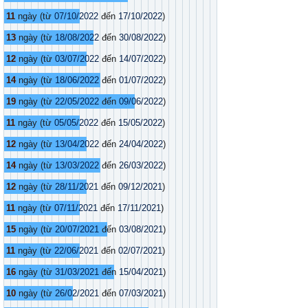
11
ngày (từ
07/10/2022
đến
17/10/2022
)
13
ngày (từ
18/08/2022
đến
30/08/2022
)
12
ngày (từ
03/07/2022
đến
14/07/2022
)
14
ngày (từ
18/06/2022
đến
01/07/2022
)
19
ngày (từ
22/05/2022
đến
09/06/2022
)
11
ngày (từ
05/05/2022
đến
15/05/2022
)
12
ngày (từ
13/04/2022
đến
24/04/2022
)
14
ngày (từ
13/03/2022
đến
26/03/2022
)
12
ngày (từ
28/11/2021
đến
09/12/2021
)
11
ngày (từ
07/11/2021
đến
17/11/2021
)
15
ngày (từ
20/07/2021
đến
03/08/2021
)
11
ngày (từ
22/06/2021
đến
02/07/2021
)
16
ngày (từ
31/03/2021
đến
15/04/2021
)
10
ngày (từ
26/02/2021
đến
07/03/2021
)