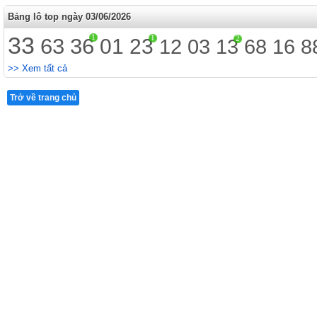
Bảng lô top ngày 03/06/2026
33
1
1
63
36
2
01
23
12
03
13
68
16
8
>> Xem tất cả
Trở về trang chủ